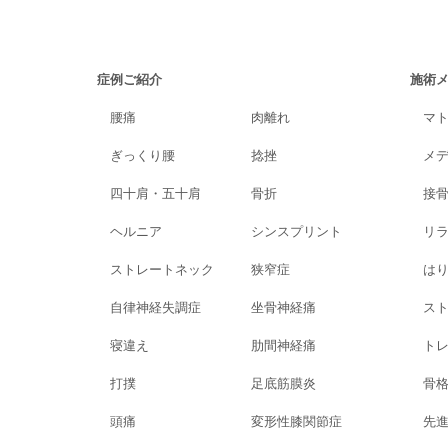
症例ご紹介
施術
腰痛
肉離れ
マ
ぎっくり腰
捻挫
メ
四十肩・五十肩
骨折
接
ヘルニア
シンスプリント
リ
ストレートネック
狭窄症
は
自律神経失調症
坐骨神経痛
ス
寝違え
肋間神経痛
ト
打撲
足底筋膜炎
骨
頭痛
変形性膝関節症
先