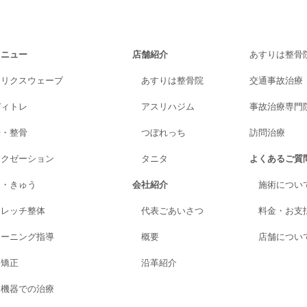
メニュー
店舗紹介
あすりは整骨
トリクスウェーブ
あすりは整骨院
交通事故治療
ディトレ
アスリハジム
事故治療専門院A
骨・整骨
つぼれっち
訪問治療
ラクゼーション
タニタ
よくあるご質
り・きゅう
会社紹介
施術につい
トレッチ整体
代表ごあいさつ
料金・お支
レーニング指導
概要
店舗につい
格矯正
沿革紹介
進機器での治療