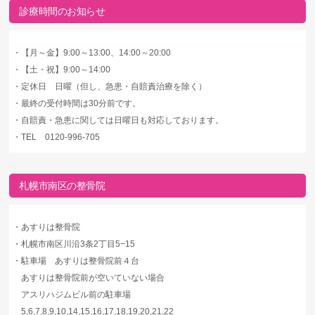
診療時間のお知らせ
・
【月～金】9:00～13:00、14:00～20:00
・
【土・祝】9:00～14:00
・
定休日 日曜（但し、急患・自賠責治療を除く）
・
最終の受付時間は30分前です。
・
自賠責・急患に関しては日曜日も対応しております。
・
TEL 0120-996-705
札幌市南区の整骨院
・
あすりは整骨院
・
札幌市南区川沿3条2丁目5−15
・
駐車場 あすりは整骨院前４台
あすりは整骨院前が空いていない場合
アスリハジムビル前の駐車場
5,6,7,8,9,10,14,15,16,17,18,19,20,21,22