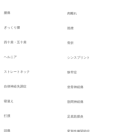
腰痛
肉離れ
ぎっくり腰
捻挫
四十肩・五十肩
骨折
ヘルニア
シンスプリント
ストレートネック
狭窄症
自律神経失調症
坐骨神経痛
寝違え
肋間神経痛
打撲
足底筋膜炎
頭痛
変形性膝関節症