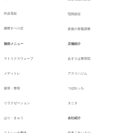
外反母趾
顎関節症
腰椎すべり症
産後の骨盤調整
施術メニュー
店舗紹介
マトリクスウェーブ
あすりは整骨院
メディトレ
アスリハジム
接骨・整骨
つぼれっち
リラクゼーション
タニタ
はり・きゅう
会社紹介
ストレッチ整体
代表ごあいさつ