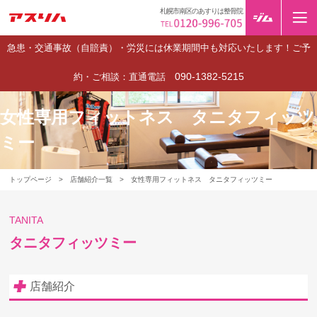
札幌市南区のあすりは整骨院
急患・交通事故（自賠責）・労災には休業期間中も対応いたします！ご予
090-1382-5215
約・ご相談：直通電話
女性専用フィットネス タニタフィッツ
ミー
トップページ
>
店舗紹介一覧
>
女性専用フィットネス タニタフィッツミー
TANITA
タニタフィッツミー
店舗紹介