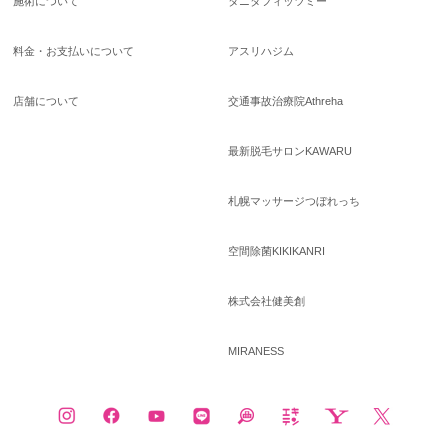
施術について
タニタフィッツミー
料金・お支払いについて
アスリハジム
店舗について
交通事故治療院Athreha
最新脱毛サロンKAWARU
札幌マッサージつぼれっち
空間除菌KIKIKANRI
株式会社健美創
MIRANESS