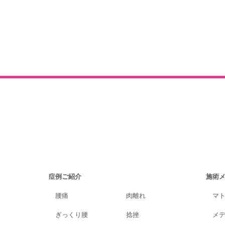
症例ご紹介
施術
腰痛
肉離れ
マ
ぎっくり腰
捻挫
メ