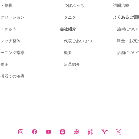
骨・整骨
つぼれっち
訪問治療
ラクゼーション
タニタ
よくあるご質
り・きゅう
会社紹介
施術につい
トレッチ整体
代表ごあいさつ
料金・お支
レーニング指導
概要
店舗につい
格矯正
沿革紹介
進機器での治療