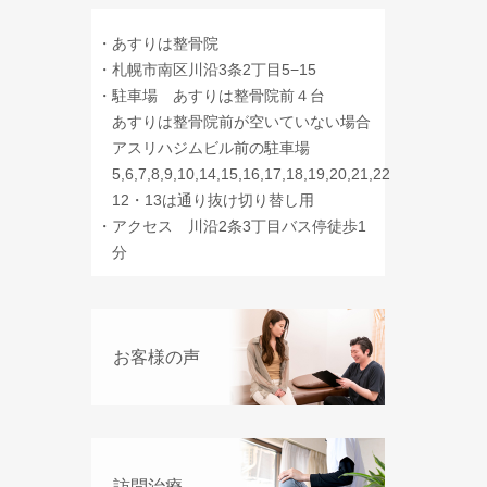
・
あすりは整骨院
・
札幌市南区川沿3条2丁目5−15
・
駐車場 あすりは整骨院前４台
あすりは整骨院前が空いていない場合
アスリハジムビル前の駐車場
5,6,7,8,9,10,14,15,16,17,18,19,20,21,22
12・13は通り抜け切り替し用
・
アクセス 川沿2条3丁目バス停徒歩1
分
お客様の声
訪問治療