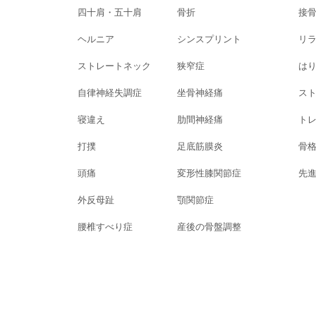
四十肩・五十肩
骨折
接
ヘルニア
シンスプリント
リ
ストレートネック
狭窄症
は
自律神経失調症
坐骨神経痛
ス
寝違え
肋間神経痛
ト
打撲
足底筋膜炎
骨
頭痛
変形性膝関節症
先
外反母趾
顎関節症
腰椎すべり症
産後の骨盤調整