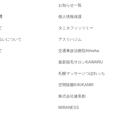
お知らせ一覧
問
個人情報保護
て
タニタフィッツミー
払いについて
アスリハジム
て
交通事故治療院Athreha
最新脱毛サロンKAWARU
札幌マッサージつぼれっち
空間除菌KIKIKANRI
株式会社健美創
MIRANESS