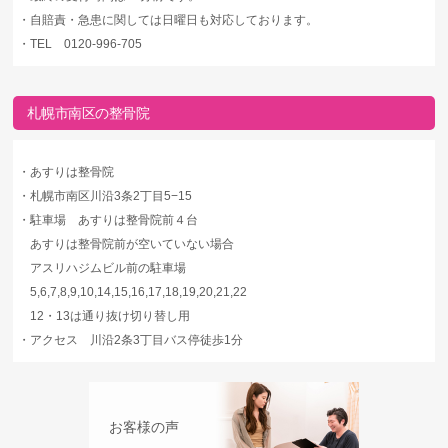
・
自賠責・急患に関しては日曜日も対応しております。
・
TEL 0120-996-705
札幌市南区の整骨院
・
あすりは整骨院
・
札幌市南区川沿3条2丁目5−15
・
駐車場 あすりは整骨院前４台
あすりは整骨院前が空いていない場合
アスリハジムビル前の駐車場
5,6,7,8,9,10,14,15,16,17,18,19,20,21,22
12・13は通り抜け切り替し用
・
アクセス 川沿2条3丁目バス停徒歩1分
お客様の声