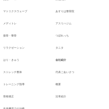
マトリクスウェーブ
あすりは整骨院
メディトレ
アスリハジム
接骨・整骨
つぼれっち
リラクゼーション
タニタ
はり・きゅう
会社紹介
ストレッチ整体
代表ごあいさつ
トレーニング指導
概要
骨格矯正
沿革紹介
先進機器での治療