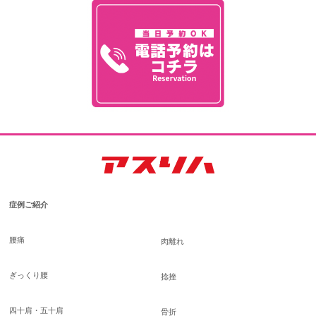
症例ご紹介
腰痛
肉離れ
ぎっくり腰
捻挫
四十肩・五十肩
骨折