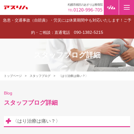
札幌市南区のあすりは整骨院
急患・交通事故（自賠責）・労災には休業期間中も対応いたします！ご予
090-1382-5215
約・ご相談：直通電話
スタッフブログ詳細
トップページ
>
スタッフブログ
>
〈はり治療は痛い？〉
Blog
スタッフブログ詳細
〈はり治療は痛い？〉