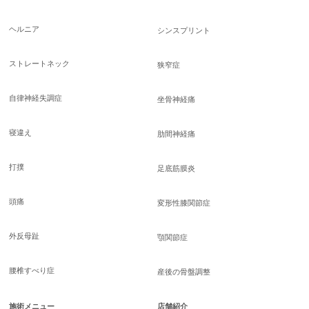
ヘルニア
シンスプリント
ストレートネック
狭窄症
自律神経失調症
坐骨神経痛
寝違え
肋間神経痛
打撲
足底筋膜炎
頭痛
変形性膝関節症
外反母趾
顎関節症
腰椎すべり症
産後の骨盤調整
施術メニュー
店舗紹介