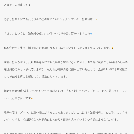
スタッフの横山です！
あすりは整骨院でもたくさんの患者様にご利用いただいている「はり治療」
「はり」というと、注射針や縫い針の痛〜いはりを思い浮かべますよね
私も注射が苦手で、採血などの際はいつもそっぽを向いてしっかり目をつぶっています
…
注射針は薬を注入したり血液を採取するため中が空洞になっており、血管等に刺すことが目的のため先
端は斜めにカットされていますが、私たちが治療の際に使用しているはりは、太さ
0.1
〜
0.2
ミリ程度の
もので先端も痛みを感じにくい構造になっています。
初めてはり治療を試していただいた患者様からは、「もう刺したの？」「もっと痛いと思ってた！」と
いったお声が多いです
治療の際は「ズーン」と重い感じがすることもありますが、これははり治療特有の「ひびき」というも
ので、ツボもしくは硬くなった筋肉にしっかりと刺激が入っているという証のようなものです。