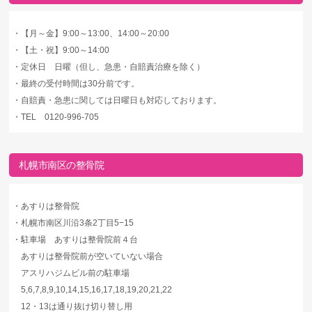
・
【月～金】9:00～13:00、14:00～20:00
・
【土・祝】9:00～14:00
・
定休日 日曜（但し、急患・自賠責治療を除く）
・
最終の受付時間は30分前です。
・
自賠責・急患に関しては日曜日も対応しております。
・
TEL 0120-996-705
札幌市南区の整骨院
・
あすりは整骨院
・
札幌市南区川沿3条2丁目5−15
・
駐車場 あすりは整骨院前４台
あすりは整骨院前が空いていない場合
アスリハジムビル前の駐車場
5,6,7,8,9,10,14,15,16,17,18,19,20,21,22
12・13は通り抜け切り替し用