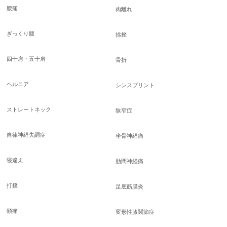
腰痛
肉離れ
ぎっくり腰
捻挫
四十肩・五十肩
骨折
ヘルニア
シンスプリント
ストレートネック
狭窄症
自律神経失調症
坐骨神経痛
寝違え
肋間神経痛
打撲
足底筋膜炎
頭痛
変形性膝関節症