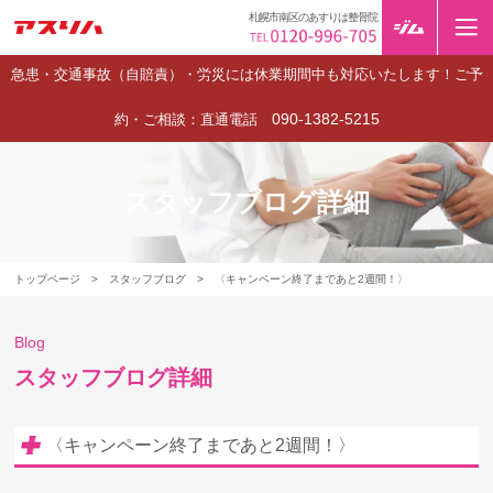
札幌市南区のあすりは整骨院
急患・交通事故（自賠責）・労災には休業期間中も対応いたします！ご予
090-1382-5215
約・ご相談：直通電話
スタッフブログ詳細
トップページ
>
スタッフブログ
>
〈キャンペーン終了まであと2週間！〉
Blog
スタッフブログ詳細
〈キャンペーン終了まであと2週間！〉