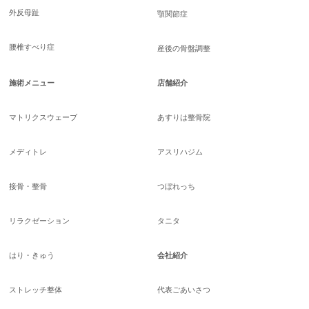
外反母趾
顎関節症
腰椎すべり症
産後の骨盤調整
施術メニュー
店舗紹介
マトリクスウェーブ
あすりは整骨院
メディトレ
アスリハジム
接骨・整骨
つぼれっち
リラクゼーション
タニタ
はり・きゅう
会社紹介
ストレッチ整体
代表ごあいさつ