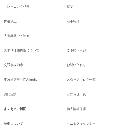
トレーニング指導
概要
骨格矯正
沿革紹介
先進機器での治療
あすりは整骨院について
ご予約ページ
交通事故治療
お問い合わせ
事故治療専門院Athreha
スタッフブログ一覧
訪問治療
お知らせ一覧
よくあるご質問
個人情報保護
施術について
タニタフィッツミー