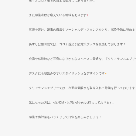
段々とコロナ禍での日常も慣れつつありますが
…
また感染者数が増えている地域もあります
三密を避け、消毒の徹底やソーシャルディスタンスをとり、感染予防に努めま
あすりは整骨院では、コロナ感染予防対策グッズを販売しております！
会議や移動時など三密になりがちなスペースに最適な、【クリアランスエブリ
デスクにも馴染みやすいスタイリッシュなデザインです
クリアランスエブリーでは、次亜塩素酸水を取り入れて除菌を行っております
気になった方は、ぜひ
DM
・お問い合わせお待ちしております。
感染予防対策をバッチリして日常を楽しみましょう！