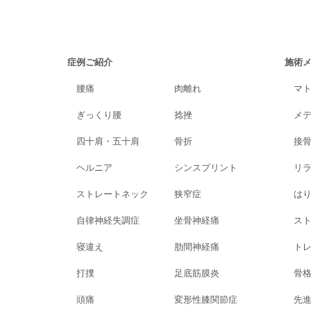
症例ご紹介
施術
腰痛
肉離れ
マ
ぎっくり腰
捻挫
メ
四十肩・五十肩
骨折
接
ヘルニア
シンスプリント
リ
ストレートネック
狭窄症
は
自律神経失調症
坐骨神経痛
ス
寝違え
肋間神経痛
ト
打撲
足底筋膜炎
骨
頭痛
変形性膝関節症
先