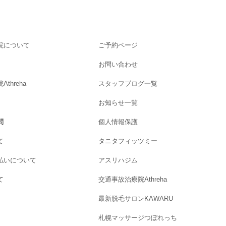
院について
ご予約ページ
お問い合わせ
threha
スタッフブログ一覧
お知らせ一覧
問
個人情報保護
て
タニタフィッツミー
払いについて
アスリハジム
て
交通事故治療院Athreha
最新脱毛サロンKAWARU
札幌マッサージつぼれっち