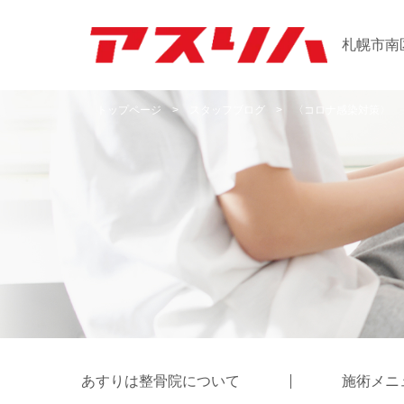
札幌市南
トップページ
>
スタッフブログ
>
〈コロナ感染対策〉
あすりは整骨院について
施術メニ