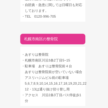
・
自賠責・急患に関しては日曜日も対応
しております。
・
TEL 0120-996-705
札幌市南区の整骨院
・
あすりは整骨院
・
札幌市南区川沿3条2丁目5−15
・
駐車場 あすりは整骨院前４台
あすりは整骨院前が空いていない場合
アスリハジムビル前の駐車場
5,6,7,8,9,10,14,15,16,17,18,19,20,21,22
12・13は通り抜け切り替し用
・
アクセス 川沿2条3丁目バス停徒歩1
分