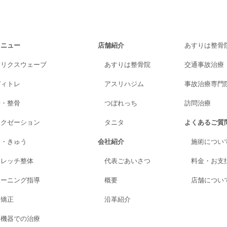
メニュー
店舗紹介
あすりは整骨
トリクスウェーブ
あすりは整骨院
交通事故治療
ディトレ
アスリハジム
事故治療専門院A
骨・整骨
つぼれっち
訪問治療
ラクゼーション
タニタ
よくあるご質
り・きゅう
会社紹介
施術につい
トレッチ整体
代表ごあいさつ
料金・お支
レーニング指導
概要
店舗につい
格矯正
沿革紹介
進機器での治療