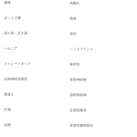
腰痛
肉離れ
ぎっくり腰
捻挫
四十肩・五十肩
骨折
ヘルニア
シンスプリント
ストレートネック
狭窄症
自律神経失調症
坐骨神経痛
寝違え
肋間神経痛
打撲
足底筋膜炎
頭痛
変形性膝関節症