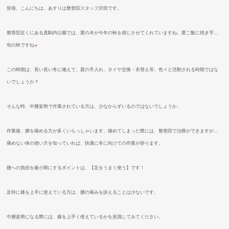
皆様、こんにちは。あすりは整骨院スタッフ沢田です。
整骨院近くにある真駒内公園では、栗の木が今年の秋を感じさせてくれていますね。栗ご飯に焼き芋
…
旬の秋ですね
この時期は、長い長い冬に備えて、庭の手入れ、タイヤ交換・衣替え等、色々と活動される時期ではな
いでしょうか？
そんな時、中腰姿勢で作業されている方は、少なからずいるのではないでしょうか。
作業後、腰を痛める方が多くいらっしゃいます。痛めてしまった際には、整骨院で治療ができますが
…
痛めない体の使い方を知っていれば、快適に冬に向けての作業が捗ります。
腰への負担を最小限にするポイントは、【足をうまく使う】です！
足特に膝を上手に使えている方は、腰の痛みを訴えることは少ないです。
中腰姿勢になる際には、膝を上手く使えているかを意識してみてください。