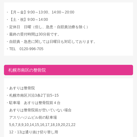
・
【月～金】9:00～13:00、14:00～20:00
・
【土・祝】9:00～14:00
・
定休日 日曜（但し、急患・自賠責治療を除く）
・
最終の受付時間は30分前です。
・
自賠責・急患に関しては日曜日も対応しております。
・
TEL 0120-996-705
札幌市南区の整骨院
・
あすりは整骨院
・
札幌市南区川沿3条2丁目5−15
・
駐車場 あすりは整骨院前４台
あすりは整骨院前が空いていない場合
アスリハジムビル前の駐車場
5,6,7,8,9,10,14,15,16,17,18,19,20,21,22
12・13は通り抜け切り替し用