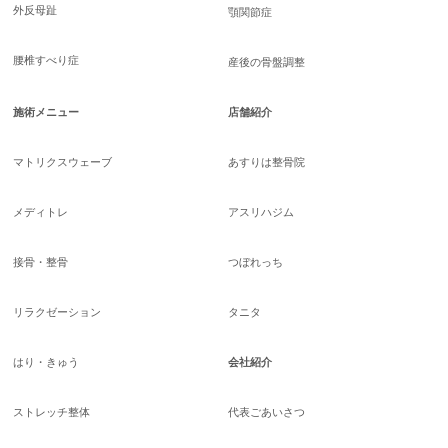
外反母趾
顎関節症
腰椎すべり症
産後の骨盤調整
施術メニュー
店舗紹介
マトリクスウェーブ
あすりは整骨院
メディトレ
アスリハジム
接骨・整骨
つぼれっち
リラクゼーション
タニタ
はり・きゅう
会社紹介
ストレッチ整体
代表ごあいさつ