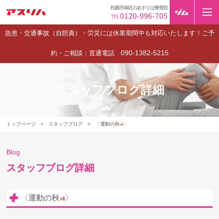
札幌市南区のあすりは整骨院
急患・交通事故（自賠責）・労災には休業期間中も対応いたします！ご予
090-1382-5215
約・ご相談：直通電話
スタッフブログ詳細
トップページ
>
スタッフブログ
>
〈運動の秋
〉
Blog
スタッフブログ詳細
〈運動の秋
〉