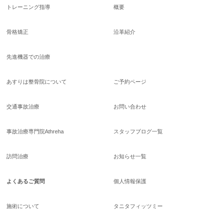
トレーニング指導
概要
骨格矯正
沿革紹介
先進機器での治療
あすりは整骨院について
ご予約ページ
交通事故治療
お問い合わせ
事故治療専門院Athreha
スタッフブログ一覧
訪問治療
お知らせ一覧
よくあるご質問
個人情報保護
施術について
タニタフィッツミー