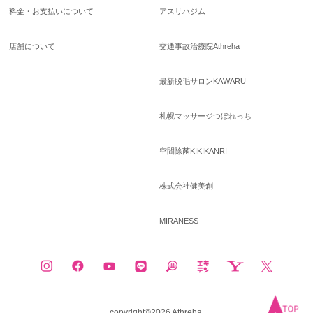
料金・お支払いについて
アスリハジム
店舗について
交通事故治療院Athreha
最新脱毛サロンKAWARU
札幌マッサージつぼれっち
空間除菌KIKIKANRI
株式会社健美創
MIRANESS
copyright©2026 Athreha.