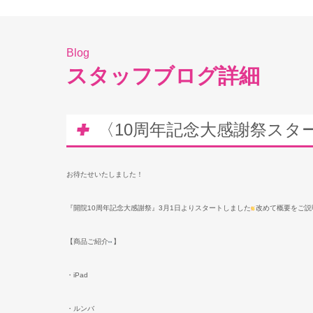
Blog
スタッフブログ詳細
〈10周年記念大感謝祭スタ
お待たせいたしました！
『開院
10
周年記念大感謝祭』
3
月
1
日よりスタートしました
改めて概要をご説
【商品ご紹介
】
・
iPad
・ルンバ