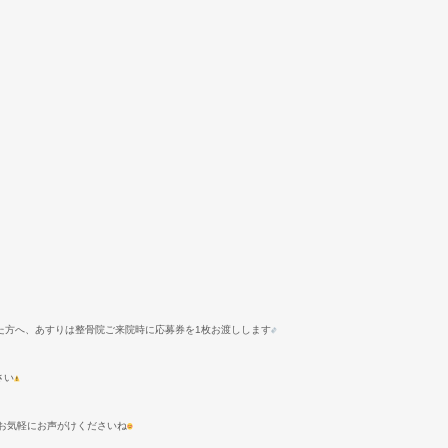
た方へ、あすりは整骨院ご来院時に応募券を
1
枚お渡しします
さい
お気軽にお声がけくださいね