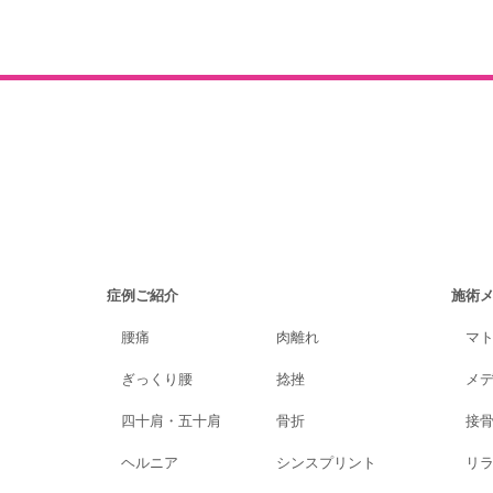
症例ご紹介
施術
腰痛
肉離れ
マ
ぎっくり腰
捻挫
メ
四十肩・五十肩
骨折
接
ヘルニア
シンスプリント
リ