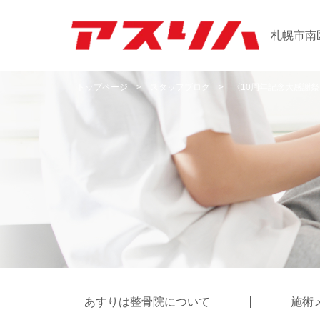
札幌市南
トップページ
>
スタッフブログ
>
〈10周年記念大感謝
あすりは整骨院について
施術