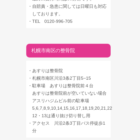
・
自賠責・急患に関しては日曜日も対応
しております。
・
TEL 0120-996-705
札幌市南区の整骨院
・
あすりは整骨院
・
札幌市南区川沿3条2丁目5−15
・
駐車場 あすりは整骨院前４台
あすりは整骨院前が空いていない場合
アスリハジムビル前の駐車場
5,6,7,8,9,10,14,15,16,17,18,19,20,21,22
12・13は通り抜け切り替し用
・
アクセス 川沿2条3丁目バス停徒歩1
分