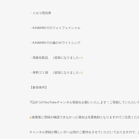
・ニセコ宿泊券
・
KAWARU
でのフォトフェイシャル
・
KAWARU
での歯のホワイトニング
・高級化粧品 （追加になりました
）
・有料ゴミ袋 （追加になりました
）
【参加条件】
下記
4
つの
YouTube
チャンネル登録をお願いいたします！ご登録していただい
抽選後に登録が確認できなかった場合は当選無効となりますのでご注意くだ
チャンネル登録が難しい方へは別のご案内をさせていただいておりますので、