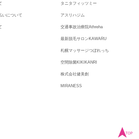
て
タニタフィッツミー
払いについて
アスリハジム
て
交通事故治療院Athreha
最新脱毛サロンKAWARU
札幌マッサージつぼれっち
空間除菌KIKIKANRI
株式会社健美創
MIRANESS