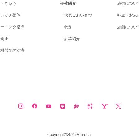
り・きゅう
会社紹介
施術につい
トレッチ整体
代表ごあいさつ
料金・お支
レーニング指導
概要
店舗につい
格矯正
沿革紹介
進機器での治療
copyright©2026 Athreha.