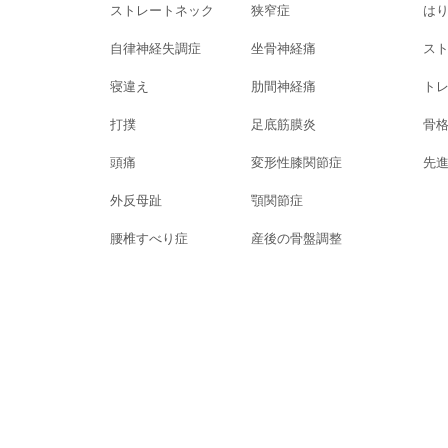
ストレートネック
狭窄症
は
自律神経失調症
坐骨神経痛
ス
寝違え
肋間神経痛
ト
打撲
足底筋膜炎
骨
頭痛
変形性膝関節症
先
外反母趾
顎関節症
腰椎すべり症
産後の骨盤調整