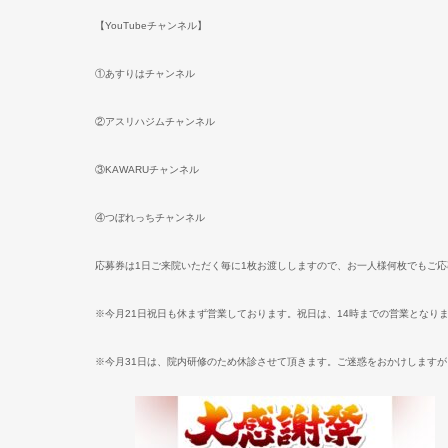
【
YouTube
チャンネル】
①あすりはチャンネル
②アスリハジムチャンネル
③
KAWARU
チャンネル
④つぼれっちチャンネル
応募券は
1
日ご来院いただく毎に
1
枚お渡ししますので、お一人様何枚でもご応
※
今月
21
日祝日も休まず営業しております。祝日は、
14
時までの営業となり
※
今月
31
日は、院内研修のため休診させて頂きます。ご迷惑をおかけしますが