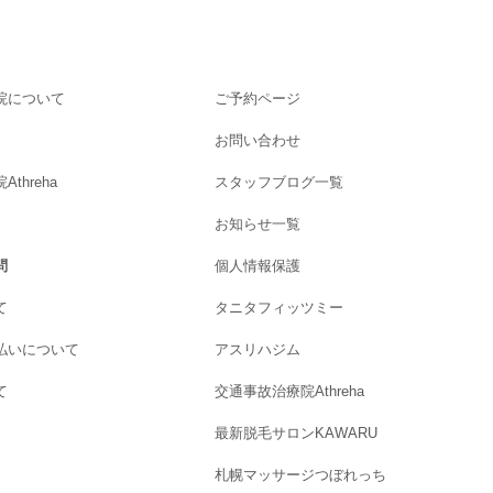
院について
ご予約ページ
お問い合わせ
threha
スタッフブログ一覧
お知らせ一覧
問
個人情報保護
て
タニタフィッツミー
払いについて
アスリハジム
て
交通事故治療院Athreha
最新脱毛サロンKAWARU
札幌マッサージつぼれっち