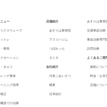
メニュー
店舗紹介
あすりは整骨
トリクスウェーブ
あすりは整骨院
交通事故治療
ディトレ
アスリハジム
事故治療専門院A
骨・整骨
つぼれっち
訪問治療
ラクゼーション
タニタ
よくあるご質
り・きゅう
会社紹介
施術につい
トレッチ整体
代表ごあいさつ
料金・お支
レーニング指導
概要
店舗につい
格矯正
沿革紹介
進機器での治療