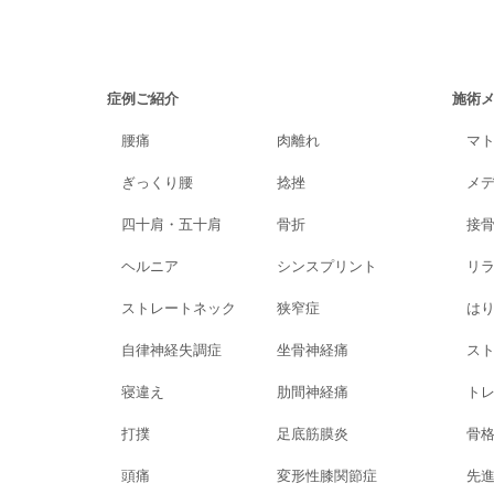
症例ご紹介
施術
腰痛
肉離れ
マ
ぎっくり腰
捻挫
メ
四十肩・五十肩
骨折
接
ヘルニア
シンスプリント
リ
ストレートネック
狭窄症
は
自律神経失調症
坐骨神経痛
ス
寝違え
肋間神経痛
ト
打撲
足底筋膜炎
骨
頭痛
変形性膝関節症
先