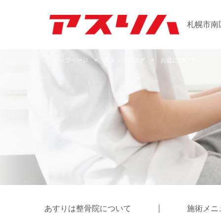
札幌市南
トップページ
>
スタッフブログ
>
お盆について
あすりは整骨院について
施術メニ