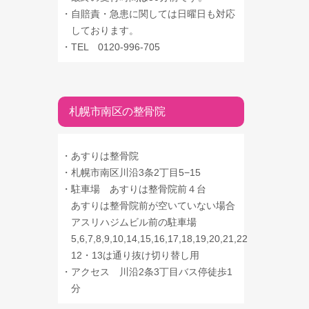
・
自賠責・急患に関しては日曜日も対応
しております。
・
TEL 0120-996-705
札幌市南区の整骨院
・
あすりは整骨院
・
札幌市南区川沿3条2丁目5−15
・
駐車場 あすりは整骨院前４台
あすりは整骨院前が空いていない場合
アスリハジムビル前の駐車場
5,6,7,8,9,10,14,15,16,17,18,19,20,21,22
12・13は通り抜け切り替し用
・
アクセス 川沿2条3丁目バス停徒歩1
分