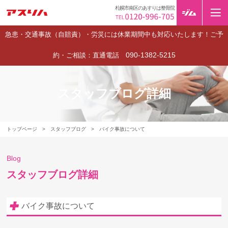
札幌市南区のあすりは整骨院
急患・交通事故（自賠責）・労災には休業期間中も対応いたします！ご予
090-1382-5215
約・ご相談：直通電話
スタッフブログ詳細
トップページ
>
スタッフブログ
>
バイク事故について
Blog
スタッフブログ詳細
バイク事故について