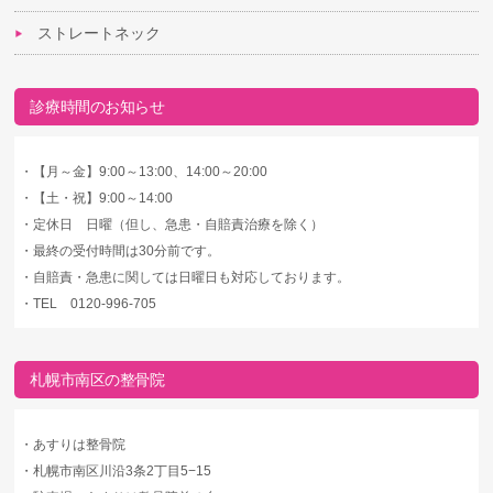
ストレートネック
診療時間のお知らせ
・
【月～金】9:00～13:00、14:00～20:00
・
【土・祝】9:00～14:00
・
定休日 日曜（但し、急患・自賠責治療を除く）
・
最終の受付時間は30分前です。
・
自賠責・急患に関しては日曜日も対応しております。
・
TEL 0120-996-705
札幌市南区の整骨院
・
あすりは整骨院
・
札幌市南区川沿3条2丁目5−15