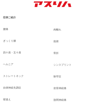
症例ご紹介
腰痛
肉離れ
ぎっくり腰
捻挫
四十肩・五十肩
骨折
ヘルニア
シンスプリント
ストレートネック
狭窄症
自律神経失調症
坐骨神経痛
寝違え
肋間神経痛