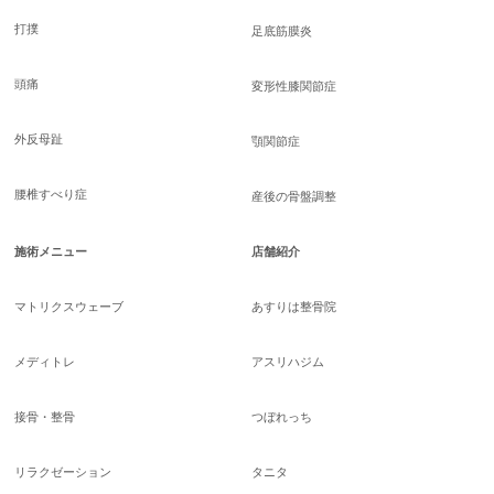
打撲
足底筋膜炎
頭痛
変形性膝関節症
外反母趾
顎関節症
腰椎すべり症
産後の骨盤調整
施術メニュー
店舗紹介
マトリクスウェーブ
あすりは整骨院
メディトレ
アスリハジム
接骨・整骨
つぼれっち
リラクゼーション
タニタ