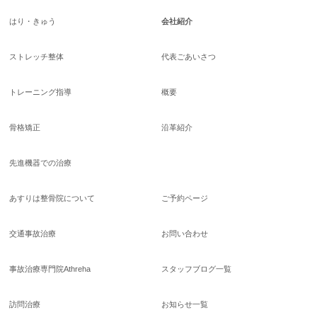
はり・きゅう
会社紹介
ストレッチ整体
代表ごあいさつ
トレーニング指導
概要
骨格矯正
沿革紹介
先進機器での治療
あすりは整骨院について
ご予約ページ
交通事故治療
お問い合わせ
事故治療専門院Athreha
スタッフブログ一覧
訪問治療
お知らせ一覧