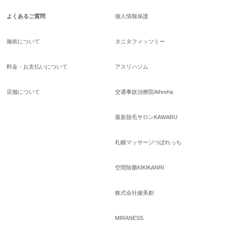
よくあるご質問
個人情報保護
施術について
タニタフィッツミー
料金・お支払いについて
アスリハジム
店舗について
交通事故治療院Athreha
最新脱毛サロンKAWARU
札幌マッサージつぼれっち
空間除菌KIKIKANRI
株式会社健美創
MIRANESS