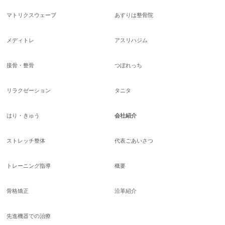
マトリクスウェーブ
あすりは整骨院
メディトレ
アスリハジム
接骨・整骨
つぼれっち
リラクゼーション
タニタ
はり・きゅう
会社紹介
ストレッチ整体
代表ごあいさつ
トレーニング指導
概要
骨格矯正
沿革紹介
先進機器での治療