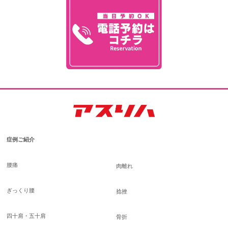
症例ご紹介
腰痛
肉離れ
ぎっくり腰
捻挫
四十肩・五十肩
骨折