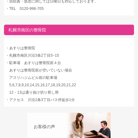
・
自賠責・急患に関しては日曜日も対応しております。
・
TEL 0120-996-705
札幌市南区の整骨院
・
あすりは整骨院
・
札幌市南区川沿3条2丁目5−15
・
駐車場 あすりは整骨院前４台
あすりは整骨院前が空いていない場合
アスリハジムビル前の駐車場
5,6,7,8,9,10,14,15,16,17,18,19,20,21,22
12・13は通り抜け切り替し用
・
アクセス 川沿2条3丁目バス停徒歩1分
お客様の声