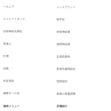
ヘルニア
シンスプリント
ストレートネック
狭窄症
自律神経失調症
坐骨神経痛
寝違え
肋間神経痛
打撲
足底筋膜炎
頭痛
変形性膝関節症
外反母趾
顎関節症
腰椎すべり症
産後の骨盤調整
施術メニュー
店舗紹介