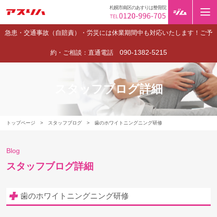
札幌市南区のあすりは整骨院
急患・交通事故（自賠責）・労災には休業期間中も対応いたします！ご予
090-1382-5215
約・ご相談：直通電話
スタッフブログ詳細
トップページ
>
スタッフブログ
>
歯のホワイトニングニング研修
Blog
スタッフブログ詳細
歯のホワイトニングニング研修