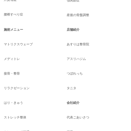
顎関節症
腰椎すべり症
産後の骨盤調整
施術メニュー
店舗紹介
マトリクスウェーブ
あすりは整骨院
メディトレ
アスリハジム
接骨・整骨
つぼれっち
リラクゼーション
タニタ
はり・きゅう
会社紹介
ストレッチ整体
代表ごあいさつ