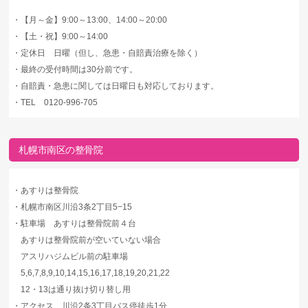
・
【月～金】9:00～13:00、14:00～20:00
・
【土・祝】9:00～14:00
・
定休日 日曜（但し、急患・自賠責治療を除く）
・
最終の受付時間は30分前です。
・
自賠責・急患に関しては日曜日も対応しております。
・
TEL 0120-996-705
札幌市南区の整骨院
・
あすりは整骨院
・
札幌市南区川沿3条2丁目5−15
・
駐車場 あすりは整骨院前４台
あすりは整骨院前が空いていない場合
アスリハジムビル前の駐車場
5,6,7,8,9,10,14,15,16,17,18,19,20,21,22
12・13は通り抜け切り替し用
・
アクセス 川沿2条3丁目バス停徒歩1分