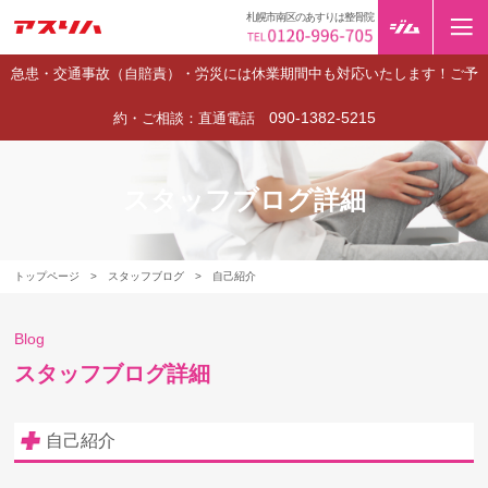
札幌市南区のあすりは整骨院
急患・交通事故（自賠責）・労災には休業期間中も対応いたします！ご予
090-1382-5215
約・ご相談：直通電話
スタッフブログ詳細
トップページ
>
スタッフブログ
>
自己紹介
Blog
スタッフブログ詳細
自己紹介