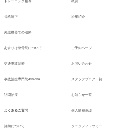
トレーニング指導
概要
骨格矯正
沿革紹介
先進機器での治療
あすりは整骨院について
ご予約ページ
交通事故治療
お問い合わせ
事故治療専門院Athreha
スタッフブログ一覧
訪問治療
お知らせ一覧
よくあるご質問
個人情報保護
施術について
タニタフィッツミー