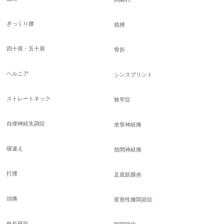
ぎっくり腰
捻挫
四十肩・五十肩
骨折
ヘルニア
シンスプリント
ストレートネック
狭窄症
自律神経失調症
坐骨神経痛
寝違え
肋間神経痛
打撲
足底筋膜炎
頭痛
変形性膝関節症
外反母趾