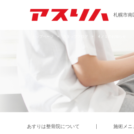
札幌市南
トップページ
>
スタッフブログ
>
４／１のお知らせ
あすりは整骨院について
施術メニ