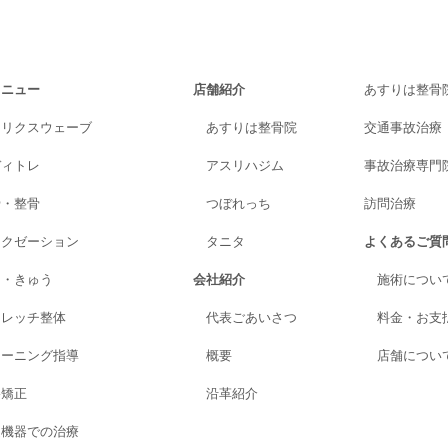
メニュー
店舗紹介
あすりは整骨
トリクスウェーブ
あすりは整骨院
交通事故治療
ディトレ
アスリハジム
事故治療専門院A
骨・整骨
つぼれっち
訪問治療
ラクゼーション
タニタ
よくあるご質
り・きゅう
会社紹介
施術につい
トレッチ整体
代表ごあいさつ
料金・お支
レーニング指導
概要
店舗につい
格矯正
沿革紹介
進機器での治療