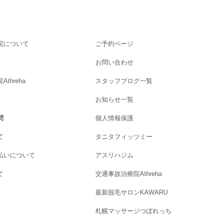
院について
ご予約ページ
お問い合わせ
threha
スタッフブログ一覧
お知らせ一覧
問
個人情報保護
て
タニタフィッツミー
払いについて
アスリハジム
て
交通事故治療院Athreha
最新脱毛サロンKAWARU
札幌マッサージつぼれっち