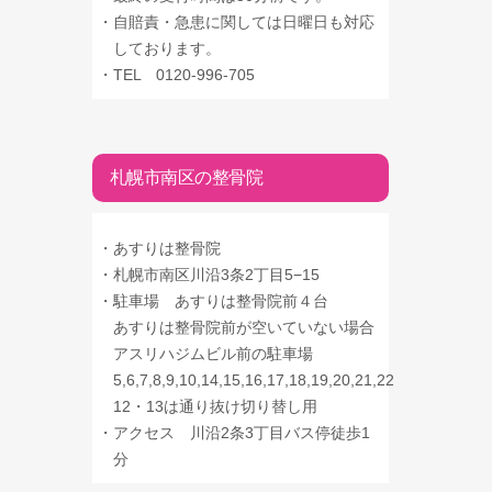
・
自賠責・急患に関しては日曜日も対応
しております。
・
TEL 0120-996-705
札幌市南区の整骨院
・
あすりは整骨院
・
札幌市南区川沿3条2丁目5−15
・
駐車場 あすりは整骨院前４台
あすりは整骨院前が空いていない場合
アスリハジムビル前の駐車場
5,6,7,8,9,10,14,15,16,17,18,19,20,21,22
12・13は通り抜け切り替し用
・
アクセス 川沿2条3丁目バス停徒歩1
分