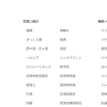
症例ご紹介
施術
腰痛
肉離れ
マ
ぎっくり腰
捻挫
メ
四十肩・五十肩
骨折
接
ヘルニア
シンスプリント
リ
ストレートネック
狭窄症
は
自律神経失調症
坐骨神経痛
ス
寝違え
肋間神経痛
ト
打撲
足底筋膜炎
骨
頭痛
変形性膝関節症
先