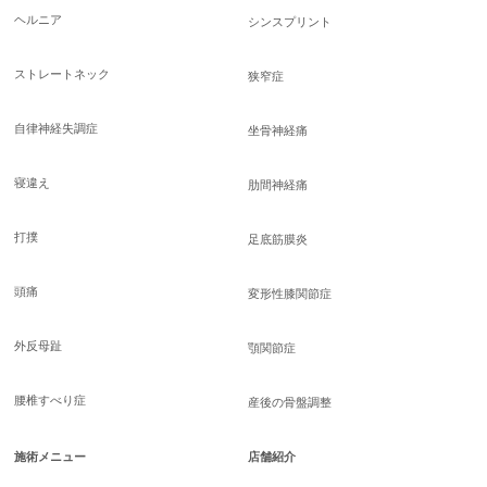
ヘルニア
シンスプリント
ストレートネック
狭窄症
自律神経失調症
坐骨神経痛
寝違え
肋間神経痛
打撲
足底筋膜炎
頭痛
変形性膝関節症
外反母趾
顎関節症
腰椎すべり症
産後の骨盤調整
施術メニュー
店舗紹介