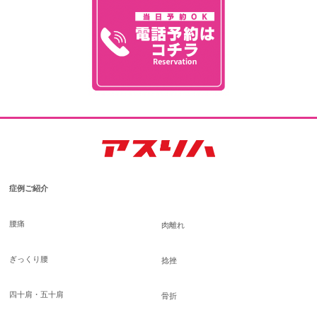
症例ご紹介
腰痛
肉離れ
ぎっくり腰
捻挫
四十肩・五十肩
骨折