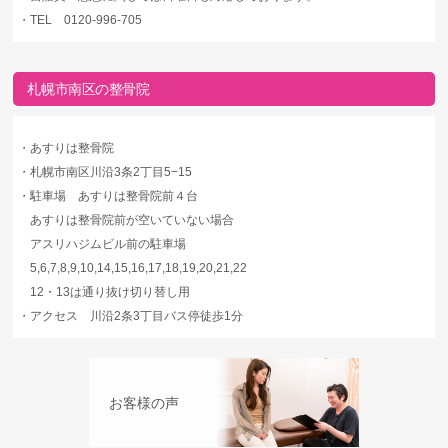
・
TEL 0120-996-705
札幌市南区の整骨院
・
あすりは整骨院
・
札幌市南区川沿3条2丁目5−15
・
駐車場 あすりは整骨院前４台
あすりは整骨院前が空いていない場合
アスリハジムビル前の駐車場
5,6,7,8,9,10,14,15,16,17,18,19,20,21,22
12・13は通り抜け切り替し用
・
アクセス 川沿2条3丁目バス停徒歩1分
お客様の声