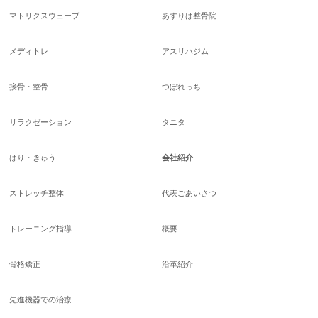
マトリクスウェーブ
あすりは整骨院
メディトレ
アスリハジム
接骨・整骨
つぼれっち
リラクゼーション
タニタ
はり・きゅう
会社紹介
ストレッチ整体
代表ごあいさつ
トレーニング指導
概要
骨格矯正
沿革紹介
先進機器での治療