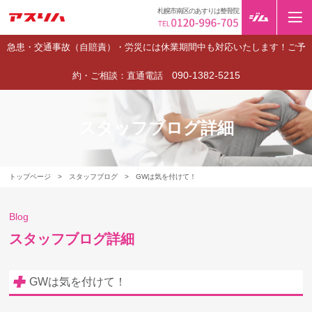
札幌市南区のあすりは整骨院
急患・交通事故（自賠責）・労災には休業期間中も対応いたします！ご予
090-1382-5215
約・ご相談：直通電話
スタッフブログ詳細
トップページ
>
スタッフブログ
>
GWは気を付けて！
Blog
スタッフブログ詳細
GWは気を付けて！