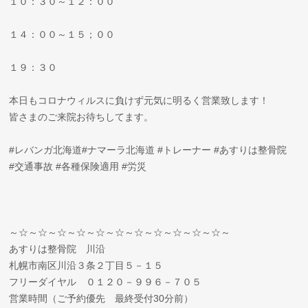
１０：３０～１２：００
１４：００～１５；００
１９：３０
本日もコロナウィルスに負けず元気に明るく営業致します！
皆さまのご来院お待ちしてます。
#レバンガ北海道#ナマーラ北海道 #トレーナー #あすりは整骨院
#交通事故 #各種保険適用 #労災
～☆～☆～☆～☆～☆～☆～☆～☆～☆～☆～☆～
あすりは整骨院 川沿
札幌市南区川沿３条２丁目５－１５
フリーダイヤル ０１２０－９９６－７０５
営業時間（ご予約優先 最終受付30分前）