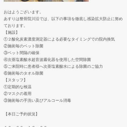
おはようございます。
あすりは整骨院川沿では、以下の事項を徹底し感染拡大防止に努め
ております。
【施設】
①２酸化炭素濃度測定器による必要なタイミングでの院内換気
②施術毎のベット除菌
③ベット間隔の確保
④次亜塩素酸水超音波霧化器を使用した空間除菌
⑤ご来院時に患者様へ次亜塩素酸水による除菌のご協力
⑥施術毎のタオル除菌
【スタッフ】
①定期的な検温
②マスクの着用
③施術毎の手洗い及びアルコール消毒
【本日ご予約状況】