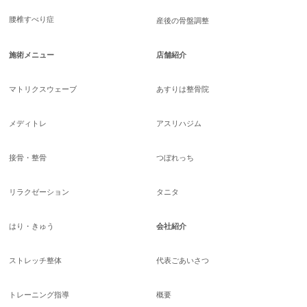
腰椎すべり症
産後の骨盤調整
施術メニュー
店舗紹介
マトリクスウェーブ
あすりは整骨院
メディトレ
アスリハジム
接骨・整骨
つぼれっち
リラクゼーション
タニタ
はり・きゅう
会社紹介
ストレッチ整体
代表ごあいさつ
トレーニング指導
概要