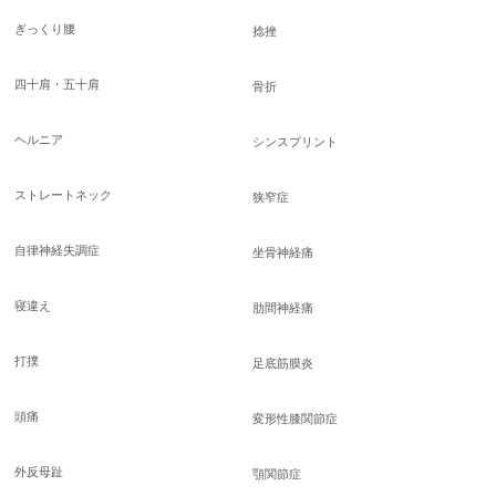
ぎっくり腰
捻挫
四十肩・五十肩
骨折
ヘルニア
シンスプリント
ストレートネック
狭窄症
自律神経失調症
坐骨神経痛
寝違え
肋間神経痛
打撲
足底筋膜炎
頭痛
変形性膝関節症
外反母趾
顎関節症