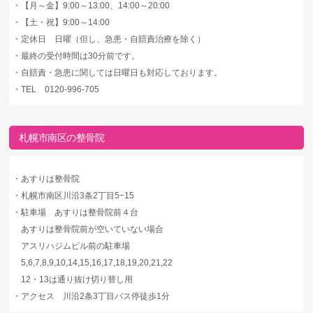
・
【月～金】9:00～13:00、14:00～20:00
・
【土・祝】9:00～14:00
・
定休日 日曜（但し、急患・自賠責治療を除く）
・
最終の受付時間は30分前です。
・
自賠責・急患に関しては日曜日も対応しております。
・
TEL 0120-996-705
札幌市南区の整骨院
・
あすりは整骨院
・
札幌市南区川沿3条2丁目5−15
・
駐車場 あすりは整骨院前４台
あすりは整骨院前が空いていない場合
アスリハジムビル前の駐車場
5,6,7,8,9,10,14,15,16,17,18,19,20,21,22
12・13は通り抜け切り替し用
・
アクセス 川沿2条3丁目バス停徒歩1分