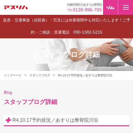
札幌市南区のあすりは整骨院
急患・交通事故（自賠責）・労災には休業期間中も対応いたします！ご予
090-1382-5215
約・ご相談：直通電話
スタッフブログ詳細
トップページ
>
スタッフブログ
>
R4.10.17予約状況／あすりは整骨院川沿
Blog
スタッフブログ詳細
R4.10.17予約状況／あすりは整骨院川沿