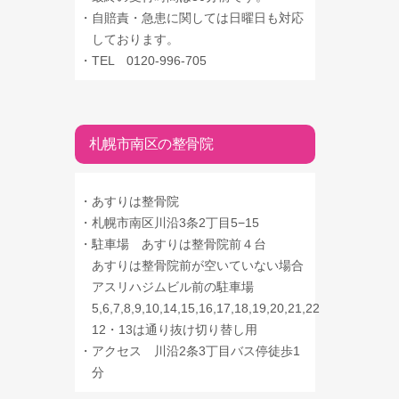
・
自賠責・急患に関しては日曜日も対応
しております。
・
TEL 0120-996-705
札幌市南区の整骨院
・
あすりは整骨院
・
札幌市南区川沿3条2丁目5−15
・
駐車場 あすりは整骨院前４台
あすりは整骨院前が空いていない場合
アスリハジムビル前の駐車場
5,6,7,8,9,10,14,15,16,17,18,19,20,21,22
12・13は通り抜け切り替し用
・
アクセス 川沿2条3丁目バス停徒歩1
分