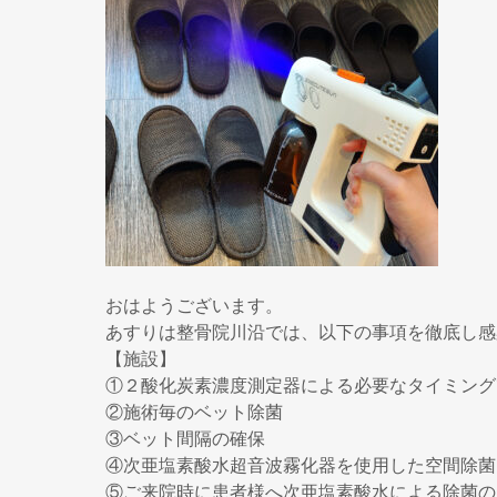
おはようございます。
あすりは整骨院川沿では、以下の事項を徹底し感
【施設】
①２酸化炭素濃度測定器による必要なタイミング
②施術毎のベット除菌
③ベット間隔の確保
④次亜塩素酸水超音波霧化器を使用した空間除菌
⑤ご来院時に患者様へ次亜塩素酸水による除菌の