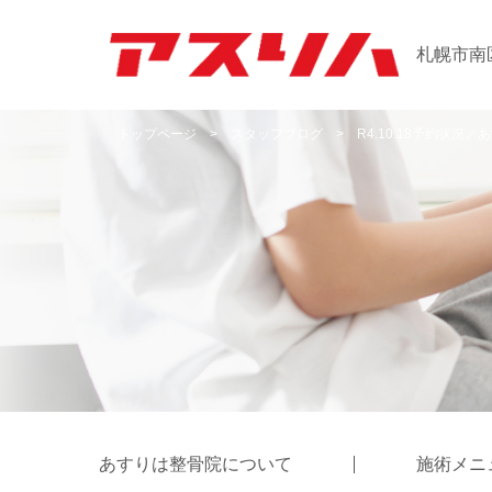
札幌市南
トップページ
>
スタッフブログ
>
R4.10.18予約状況
あすりは整骨院について
施術メニ