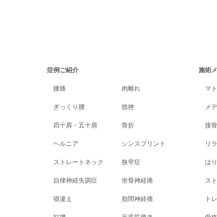
症例ご紹介
施術
腰痛
肉離れ
マ
ぎっくり腰
捻挫
メ
四十肩・五十肩
骨折
接
ヘルニア
シンスプリント
リ
ストレートネック
狭窄症
は
自律神経失調症
坐骨神経痛
ス
寝違え
肋間神経痛
ト