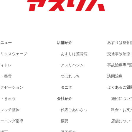
メニュー
店舗紹介
あすりは整骨
トリクスウェーブ
あすりは整骨院
交通事故治療
ディトレ
アスリハジム
事故治療専門院A
骨・整骨
つぼれっち
訪問治療
ラクゼーション
タニタ
よくあるご質
り・きゅう
会社紹介
施術につい
トレッチ整体
代表ごあいさつ
料金・お支
レーニング指導
概要
店舗につい