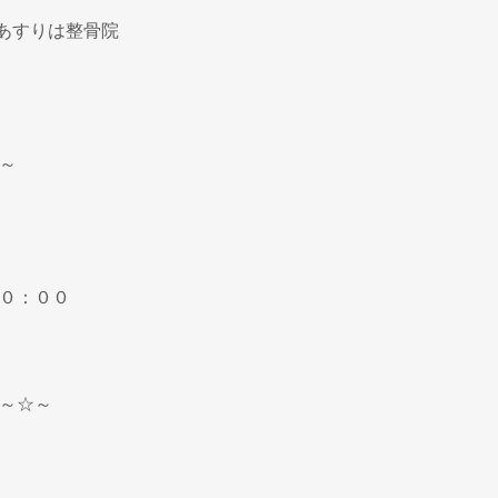
#あすりは整骨院
～
０：００
～☆～