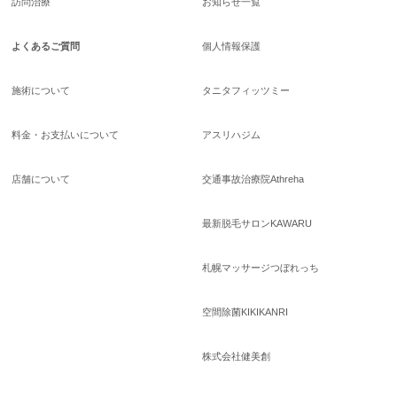
訪問治療
お知らせ一覧
よくあるご質問
個人情報保護
施術について
タニタフィッツミー
料金・お支払いについて
アスリハジム
店舗について
交通事故治療院Athreha
最新脱毛サロンKAWARU
札幌マッサージつぼれっち
空間除菌KIKIKANRI
株式会社健美創