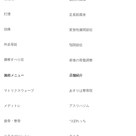
打撲
足底筋膜炎
頭痛
変形性膝関節症
外反母趾
顎関節症
腰椎すべり症
産後の骨盤調整
施術メニュー
店舗紹介
マトリクスウェーブ
あすりは整骨院
メディトレ
アスリハジム
接骨・整骨
つぼれっち
リラクゼーション
タニタ