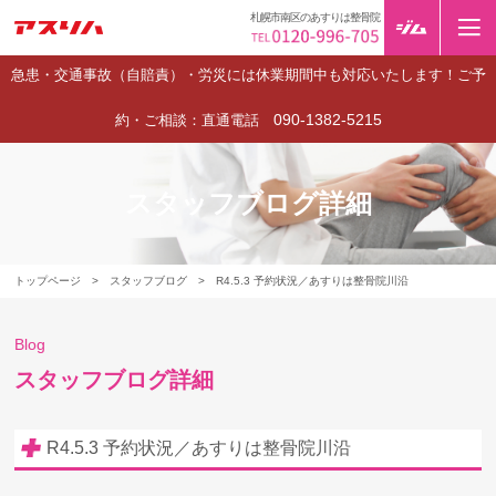
札幌市南区のあすりは整骨院
急患・交通事故（自賠責）・労災には休業期間中も対応いたします！ご予
090-1382-5215
約・ご相談：直通電話
スタッフブログ詳細
トップページ
>
スタッフブログ
>
R4.5.3 予約状況／あすりは整骨院川沿
Blog
スタッフブログ詳細
R4.5.3 予約状況／あすりは整骨院川沿