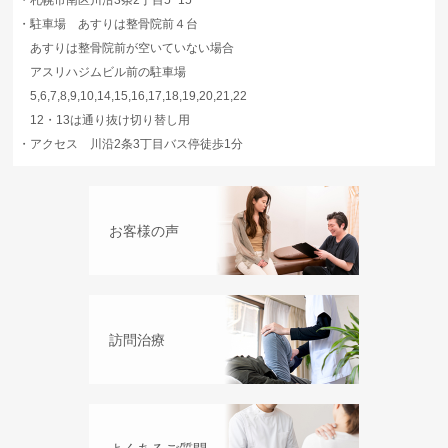
・
札幌市南区川沿3条2丁目5−15
・
駐車場 あすりは整骨院前４台
あすりは整骨院前が空いていない場合
アスリハジムビル前の駐車場
5,6,7,8,9,10,14,15,16,17,18,19,20,21,22
12・13は通り抜け切り替し用
・
アクセス 川沿2条3丁目バス停徒歩1分
お客様の声
訪問治療