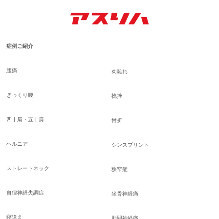
症例ご紹介
腰痛
肉離れ
ぎっくり腰
捻挫
四十肩・五十肩
骨折
ヘルニア
シンスプリント
ストレートネック
狭窄症
自律神経失調症
坐骨神経痛
寝違え
肋間神経痛