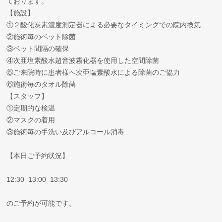
ております。
【施設】
①２酸化炭素濃度測定器による必要なタイミングでの院内換気
②施術毎のベット除菌
③ベット間隔の確保
④次亜塩素酸水超音波霧化器を使用した空間除菌
⑤ご来院時に患者様へ次亜塩素酸水による除菌のご協力
⑥施術毎のタオル除菌
【スタッフ】
①定期的な検温
②マスクの着用
③施術毎の手洗い及びアルコール消毒
【本日ご予約状況】
12:30 13:00 13:30
のご予約が可能です。