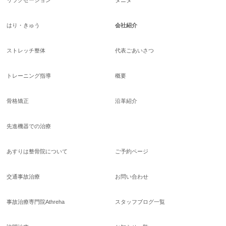
はり・きゅう
会社紹介
ストレッチ整体
代表ごあいさつ
トレーニング指導
概要
骨格矯正
沿革紹介
先進機器での治療
あすりは整骨院について
ご予約ページ
交通事故治療
お問い合わせ
事故治療専門院Athreha
スタッフブログ一覧