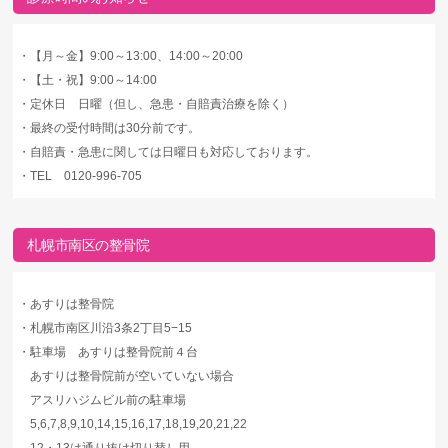
・
【月～金】9:00～13:00、14:00～20:00
・
【土・祝】9:00～14:00
・
定休日 日曜（但し、急患・自賠責治療を除く）
・
最終の受付時間は30分前です。
・
自賠責・急患に関しては日曜日も対応しております。
・
TEL 0120-996-705
札幌市南区の整骨院
・
あすりは整骨院
・
札幌市南区川沿3条2丁目5−15
・
駐車場 あすりは整骨院前４台
あすりは整骨院前が空いていない場合
アスリハジムビル前の駐車場
5,6,7,8,9,10,14,15,16,17,18,19,20,21,22