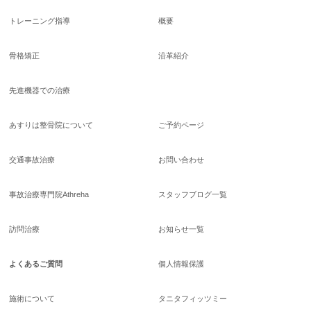
トレーニング指導
概要
骨格矯正
沿革紹介
先進機器での治療
あすりは整骨院について
ご予約ページ
交通事故治療
お問い合わせ
事故治療専門院Athreha
スタッフブログ一覧
訪問治療
お知らせ一覧
よくあるご質問
個人情報保護
施術について
タニタフィッツミー