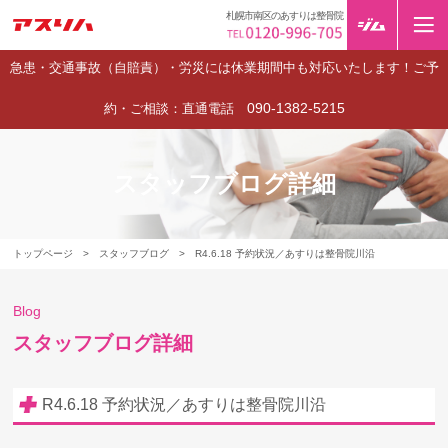
札幌市南区のあすりは整骨院
急患・交通事故（自賠責）・労災には休業期間中も対応いたします！ご予
090-1382-5215
約・ご相談：直通電話
スタッフブログ詳細
トップページ
>
スタッフブログ
>
R4.6.18 予約状況／あすりは整骨院川沿
Blog
スタッフブログ詳細
R4.6.18 予約状況／あすりは整骨院川沿