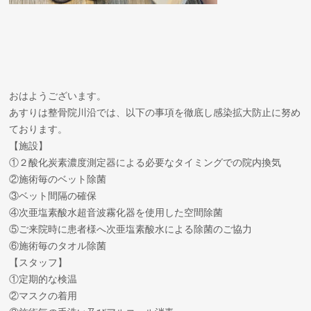
おはようございます。
あすりは整骨院川沿では、以下の事項を徹底し感染拡大防止に努め
ております。
【施設】
①２酸化炭素濃度測定器による必要なタイミングでの院内換気
②施術毎のベット除菌
③ベット間隔の確保
④次亜塩素酸水超音波霧化器を使用した空間除菌
⑤ご来院時に患者様へ次亜塩素酸水による除菌のご協力
⑥施術毎のタオル除菌
【スタッフ】
①定期的な検温
②マスクの着用