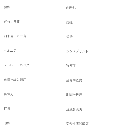
腰痛
肉離れ
ぎっくり腰
捻挫
四十肩・五十肩
骨折
ヘルニア
シンスプリント
ストレートネック
狭窄症
自律神経失調症
坐骨神経痛
寝違え
肋間神経痛
打撲
足底筋膜炎
頭痛
変形性膝関節症