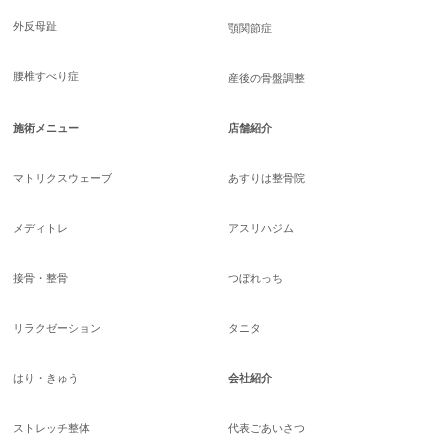
外反母趾
顎関節症
腰椎すべり症
産後の骨盤調整
施術メニュー
店舗紹介
マトリクスウェーブ
あすりは整骨院
メディトレ
アスリハジム
接骨・整骨
つぼれっち
リラクゼーション
タニタ
はり・きゅう
会社紹介
ストレッチ整体
代表ごあいさつ