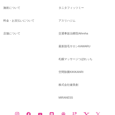
施術について
タニタフィッツミー
料金・お支払いについて
アスリハジム
店舗について
交通事故治療院Athreha
最新脱毛サロンKAWARU
札幌マッサージつぼれっち
空間除菌KIKIKANRI
株式会社健美創
MIRANESS