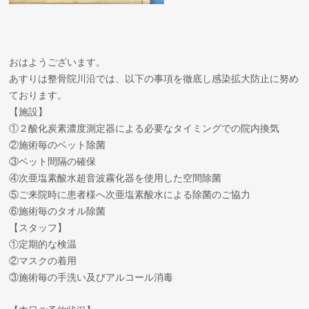
おはようございます。
あすりは整骨院川沿では、以下の事項を徹底し感染拡大防止に努め
ております。
【施設】
①２酸化炭素濃度測定器による必要なタイミングでの院内換気
②施術毎のベット除菌
③ベット間隔の確保
④次亜塩素酸水超音波霧化器を使用した空間除菌
⑤ご来院時に患者様へ次亜塩素酸水による除菌のご協力
⑥施術毎のタオル除菌
【スタッフ】
①定期的な検温
②マスクの着用
③施術毎の手洗い及びアルコール消毒