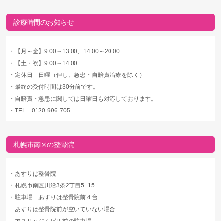
診療時間のお知らせ
・
【月～金】9:00～13:00、14:00～20:00
・
【土・祝】9:00～14:00
・
定休日 日曜（但し、急患・自賠責治療を除く）
・
最終の受付時間は30分前です。
・
自賠責・急患に関しては日曜日も対応しております。
・
TEL 0120-996-705
札幌市南区の整骨院
・
あすりは整骨院
・
札幌市南区川沿3条2丁目5−15
・
駐車場 あすりは整骨院前４台
あすりは整骨院前が空いていない場合