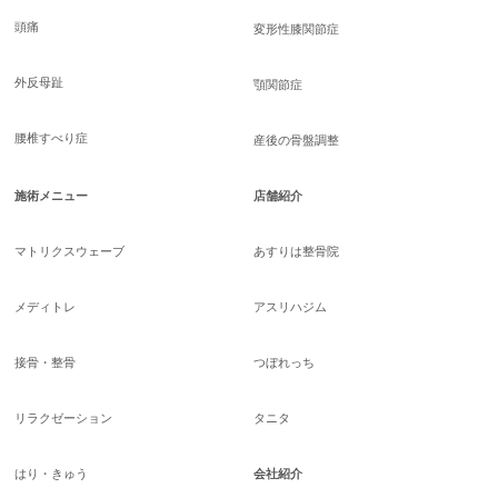
頭痛
変形性膝関節症
外反母趾
顎関節症
腰椎すべり症
産後の骨盤調整
施術メニュー
店舗紹介
マトリクスウェーブ
あすりは整骨院
メディトレ
アスリハジム
接骨・整骨
つぼれっち
リラクゼーション
タニタ
はり・きゅう
会社紹介