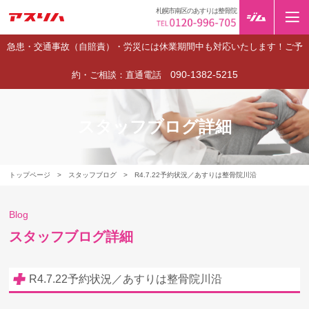
札幌市南区のあすりは整骨院
急患・交通事故（自賠責）・労災には休業期間中も対応いたします！ご予
090-1382-5215
約・ご相談：直通電話
スタッフブログ詳細
トップページ
>
スタッフブログ
>
R4.7.22予約状況／あすりは整骨院川沿
Blog
スタッフブログ詳細
R4.7.22予約状況／あすりは整骨院川沿