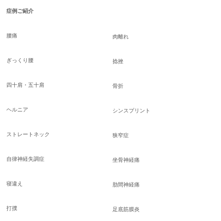
症例ご紹介
腰痛
肉離れ
ぎっくり腰
捻挫
四十肩・五十肩
骨折
ヘルニア
シンスプリント
ストレートネック
狭窄症
自律神経失調症
坐骨神経痛
寝違え
肋間神経痛
打撲
足底筋膜炎