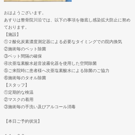
おはようございます。
あすりは整骨院川沿では、以下の事項を徹底し感染拡大防止に努め
ております。
【施設】
①２酸化炭素濃度測定器による必要なタイミングでの院内換気
②施術毎のベット除菌
③ベット間隔の確保
④次亜塩素酸水超音波霧化器を使用した空間除菌
⑤ご来院時に患者様へ次亜塩素酸水による除菌のご協力
⑥施術毎のタオル除菌
【スタッフ】
①定期的な検温
②マスクの着用
③施術毎の手洗い及びアルコール消毒
【本日ご予約状況】