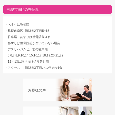
札幌市南区の整骨院
・
あすりは整骨院
・
札幌市南区川沿3条2丁目5−15
・
駐車場 あすりは整骨院前４台
あすりは整骨院前が空いていない場合
アスリハジムビル前の駐車場
5,6,7,8,9,10,14,15,16,17,18,19,20,21,22
12・13は通り抜け切り替し用
・
アクセス 川沿2条3丁目バス停徒歩1分
お客様の声