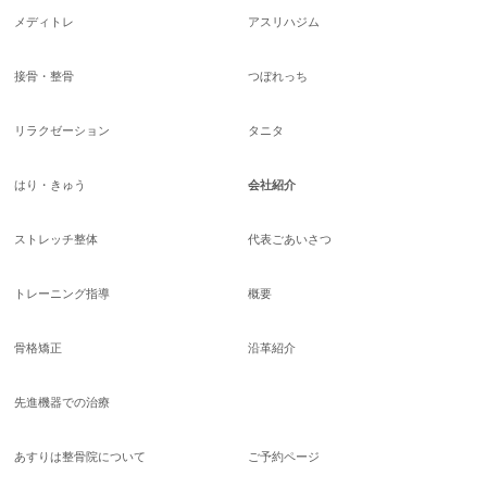
メディトレ
アスリハジム
接骨・整骨
つぼれっち
リラクゼーション
タニタ
はり・きゅう
会社紹介
ストレッチ整体
代表ごあいさつ
トレーニング指導
概要
骨格矯正
沿革紹介
先進機器での治療
あすりは整骨院について
ご予約ページ