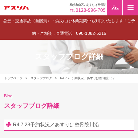
札幌市南区のあすりは整骨院
急患・交通事故（自賠責）・労災には休業期間中も対応いたします！ご予
090-1382-5215
約・ご相談：直通電話
スタッフブログ詳細
トップページ
>
スタッフブログ
>
R4.7.28予約状況／あすりは整骨院川沿
Blog
スタッフブログ詳細
R4.7.28予約状況／あすりは整骨院川沿