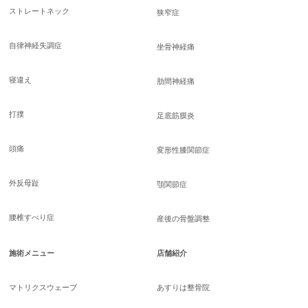
ストレートネック
狭窄症
自律神経失調症
坐骨神経痛
寝違え
肋間神経痛
打撲
足底筋膜炎
頭痛
変形性膝関節症
外反母趾
顎関節症
腰椎すべり症
産後の骨盤調整
施術メニュー
店舗紹介
マトリクスウェーブ
あすりは整骨院