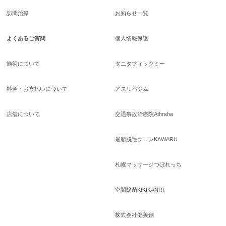
訪問治療
お知らせ一覧
よくあるご質問
個人情報保護
施術について
タニタフィッツミー
料金・お支払いについて
アスリハジム
店舗について
交通事故治療院Athreha
最新脱毛サロンKAWARU
札幌マッサージつぼれっち
空間除菌KIKIKANRI
株式会社健美創