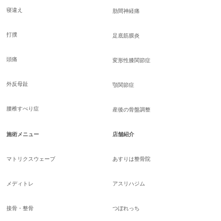
寝違え
肋間神経痛
打撲
足底筋膜炎
頭痛
変形性膝関節症
外反母趾
顎関節症
腰椎すべり症
産後の骨盤調整
施術メニュー
店舗紹介
マトリクスウェーブ
あすりは整骨院
メディトレ
アスリハジム
接骨・整骨
つぼれっち