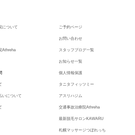
院について
ご予約ページ
お問い合わせ
threha
スタッフブログ一覧
お知らせ一覧
問
個人情報保護
て
タニタフィッツミー
払いについて
アスリハジム
て
交通事故治療院Athreha
最新脱毛サロンKAWARU
札幌マッサージつぼれっち