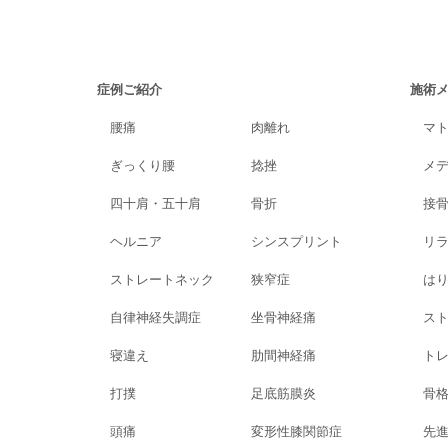
症例ご紹介
施術
腰痛
肉離れ
マ
ぎっくり腰
捻挫
メ
四十肩・五十肩
骨折
接
ヘルニア
シンスプリント
リ
ストレートネック
狭窄症
は
自律神経失調症
坐骨神経痛
ス
寝違え
肋間神経痛
ト
打撲
足底筋膜炎
骨
頭痛
変形性膝関節症
先