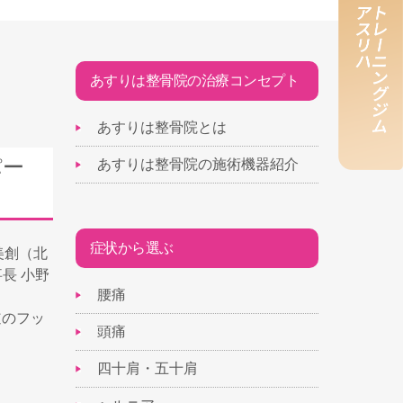
あすりは整骨院の治療コンセプト
あすりは整骨院とは
パー
あすりは整骨院の施術機器紹介
症状から選ぶ
美創（北
長 小野
腰痛
道のフッ
頭痛
四十肩・五十肩