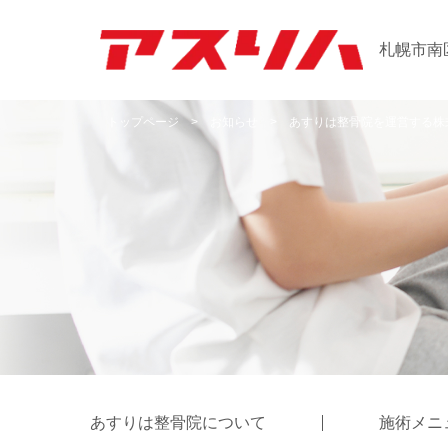
札幌市南
トップページ
>
お知らせ
>
あすりは整骨院を運営する株
あすりは整骨院について
施術メニ