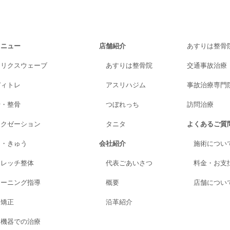
メニュー
店舗紹介
あすりは整骨
トリクスウェーブ
あすりは整骨院
交通事故治療
ディトレ
アスリハジム
事故治療専門院A
骨・整骨
つぼれっち
訪問治療
ラクゼーション
タニタ
よくあるご質
り・きゅう
会社紹介
施術につい
トレッチ整体
代表ごあいさつ
料金・お支
レーニング指導
概要
店舗につい
格矯正
沿革紹介
進機器での治療