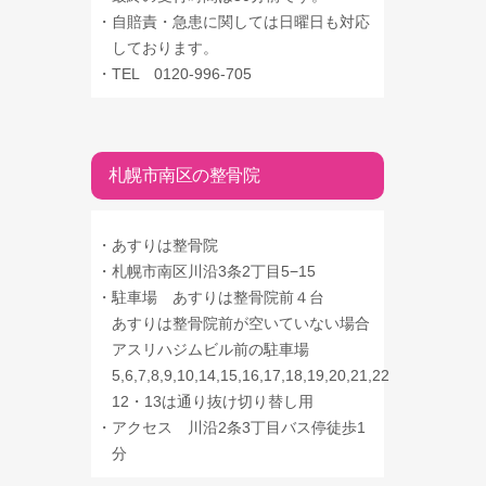
・
自賠責・急患に関しては日曜日も対応
しております。
・
TEL 0120-996-705
札幌市南区の整骨院
・
あすりは整骨院
・
札幌市南区川沿3条2丁目5−15
・
駐車場 あすりは整骨院前４台
あすりは整骨院前が空いていない場合
アスリハジムビル前の駐車場
5,6,7,8,9,10,14,15,16,17,18,19,20,21,22
12・13は通り抜け切り替し用
・
アクセス 川沿2条3丁目バス停徒歩1
分