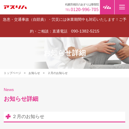
札幌市南区のあすりは整骨院
急患・交通事故（自賠責）・労災には休業期間中も対応いたします！ご予
090-1382-5215
約・ご相談：直通電話
お知らせ詳細
トップページ
>
お知らせ
>
２月のお知らせ
News
お知らせ詳細
２月のお知らせ