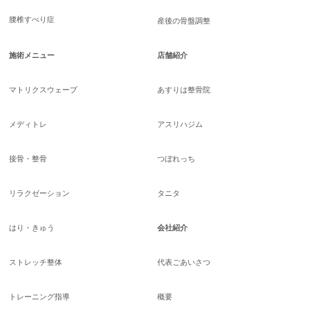
腰椎すべり症
産後の骨盤調整
施術メニュー
店舗紹介
マトリクスウェーブ
あすりは整骨院
メディトレ
アスリハジム
接骨・整骨
つぼれっち
リラクゼーション
タニタ
はり・きゅう
会社紹介
ストレッチ整体
代表ごあいさつ
トレーニング指導
概要