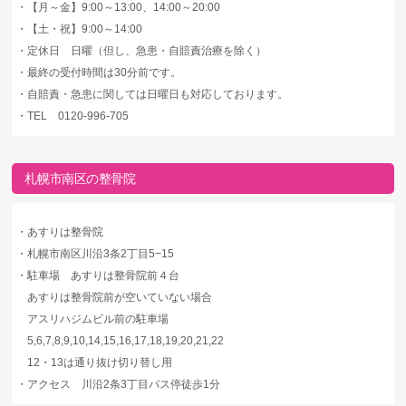
・
【月～金】9:00～13:00、14:00～20:00
・
【土・祝】9:00～14:00
・
定休日 日曜（但し、急患・自賠責治療を除く）
・
最終の受付時間は30分前です。
・
自賠責・急患に関しては日曜日も対応しております。
・
TEL 0120-996-705
札幌市南区の整骨院
・
あすりは整骨院
・
札幌市南区川沿3条2丁目5−15
・
駐車場 あすりは整骨院前４台
あすりは整骨院前が空いていない場合
アスリハジムビル前の駐車場
5,6,7,8,9,10,14,15,16,17,18,19,20,21,22
12・13は通り抜け切り替し用
・
アクセス 川沿2条3丁目バス停徒歩1分