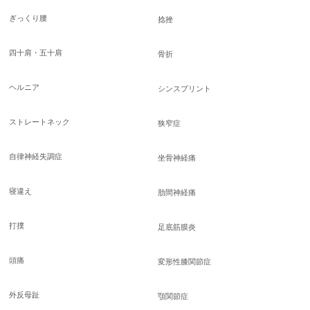
ぎっくり腰
捻挫
四十肩・五十肩
骨折
ヘルニア
シンスプリント
ストレートネック
狭窄症
自律神経失調症
坐骨神経痛
寝違え
肋間神経痛
打撲
足底筋膜炎
頭痛
変形性膝関節症
外反母趾
顎関節症